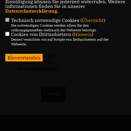
Einwilligung können Sie jederzeit widerrufen. Weitere
Informationen finden Sie in unserer
Landtagsabgeordneter
Datenschutzerklärung
.
Andreas Sturm
Technisch notwendige Cookies (
Übersicht
)
(CDU) besuchte
Die notwendigen Cookies werden allein für den
Hockenheimer
ordnungsgemäßen Gebrauch der Webseite benötigt.
Firma
Cookies von Drittanbietern (
Hinweis
)
Novoplastik
Derzeit verzichten wir auf Scripte von Drittanbietern auf der
Webseite.
Großbrand auf
Einverstanden
Hockenheimer
Recyclinganlage
MEHR