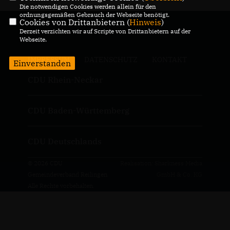
Die notwendigen Cookies werden allein für den
ordnungsgemäßen Gebrauch der Webseite benötigt.
Cookies von Drittanbietern (
Hinweis
)
Derzeit verzichten wir auf Scripte von Drittanbietern auf der
Webseite.
IMPRESSUM
DATENSCHUTZ
KONTAKT
Einverstanden
CDU Rhein-Neckar
CDU Baden-Württemberg
CDU Deutschlands
© 2026 CDU
Realisation: Sharkness Media
Gemeindeverband Reilingen
GmbH & Co. KG
Alle Rechte vorbehalten.