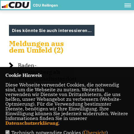
CDU Reilingen
Dies könnte Sie auch interessieren...
Meldungen aus
dem Umfeld (2)
Baden-
Württemberg als
Cookie Hinweis
Wissenschaftsstandort
Diese Webseite verwendet Cookies, die notwendig
stärken
sind, um die Webseite zu nutzen. Weiterhin
verwenden wir Dienste von Drittanbietern, die uns
helfen, unser Webangebot zu verbessern (Website-
Land BW:
Optmierung). Für die Verwendung bestimmter
Kleinkunstpreis
Dienste, benötigen wir Ihre Einwilligung. Ihre
Einwilligung können Sie jederzeit widerrufen. Weitere
2023
Informationen finden Sie in unserer
ausgeschrieben
Datenschutzerklärung
.
Technisch notwendige Cookies (
Übersicht
)