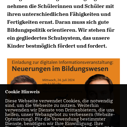
nehmen die Schülerinnen und Schüler mit
ihren unterschiedlichen Fähigkeiten und
Fertigkeiten ernst. Daran muss sich gute
Bildungspolitik orientieren. Wir stehen für
ein gegliedertes Schulsystem, das unsere
Kinder bestmöglich fördert und fordert.
Cookie Hinweis
Diese Webseite verwendet Cookies, die notwendig
sind, um die Webseite zu nutzen. Weiterhin
verwenden wir Dienste von Drittanbietern, die uns
helfen, unser Webangebot zu verbessern (Website-
Optmierung). Für die Verwendung bestimmter
Dienste, benötigen wir Ihre Einwilligung. Ihre