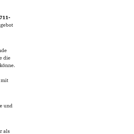
711-
ngebot
nde
e die
 könne.
 mit
le und
r als