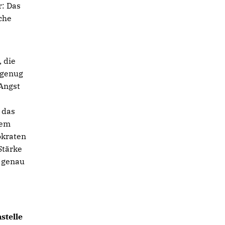
r: Das
che
 die
 genug
 Angst
 das
dem
okraten
Stärke
 genau
stelle